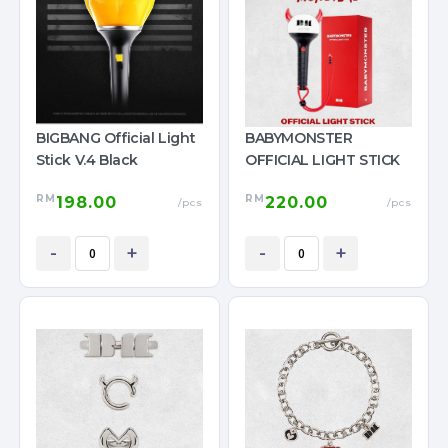
BIGBANG Official Light
BABYMONSTER
Stick V.4 Black
OFFICIAL LIGHT STICK
RM
RM
198.00
220.00
/pcs
/pcs
-
+
-
+