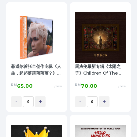
菲道尔首张全创作专辑《人
周杰伦最新专辑《太陽之
生，起起落落落落落？》收
子》Children Of The
藏版
Sun ( 平装版 )
RM
RM
65.00
70.00
/pcs
/pcs
-
+
-
+