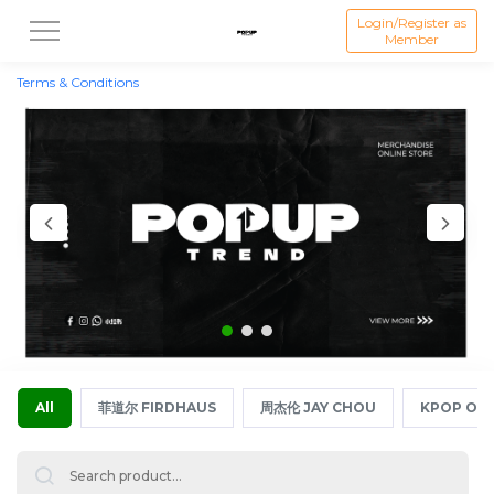
Login/Register as
Member
Terms & Conditions
All
菲道尔 FIRDHAUS
周杰伦 JAY CHOU
KPOP OFF