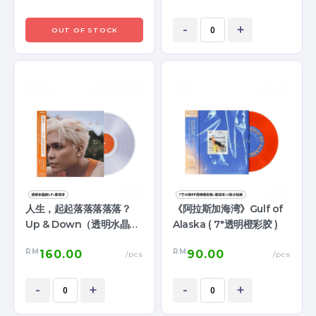
-
+
OUT OF STOCK
人生，起起落落落落落？
《阿拉斯加海湾》Gulf of
Up & Down（透明水晶胶
Alaska ( 7"透明橙彩胶 )
LP）
RM
RM
160.00
90.00
/pcs
/pcs
-
+
-
+